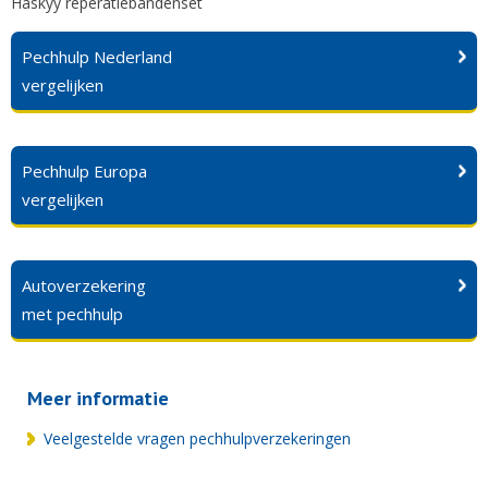
Haskyy reperatiebandenset
Pechhulp Nederland
vergelijken
Pechhulp Europa
vergelijken
Autoverzekering
met pechhulp
Meer informatie
Veelgestelde vragen pechhulpverzekeringen