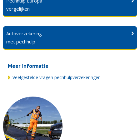
Pechhulp Europa
vergelijken
Autoverzekering
met pechhulp
Meer informatie
Veelgestelde vragen pechhulpverzekeringen