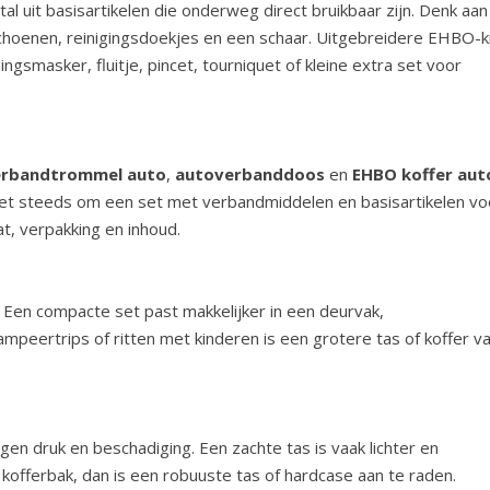
l uit basisartikelen die onderweg direct bruikbaar zijn. Denk aan
schoenen, reinigingsdoekjes en een schaar. Uitgebreidere EHBO-k
masker, fluitje, pincet, tourniquet of kleine extra set voor
erbandtrommel auto
,
autoverbanddoos
en
EHBO koffer aut
 het steeds om een set met verbandmiddelen en basisartikelen vo
at, verpakking en inhoud.
n. Een compacte set past makkelijker in een deurvak,
mpeertrips of ritten met kinderen is een grotere tas of koffer v
n druk en beschadiging. Een zachte tas is vaak lichter en
kofferbak, dan is een robuuste tas of hardcase aan te raden.