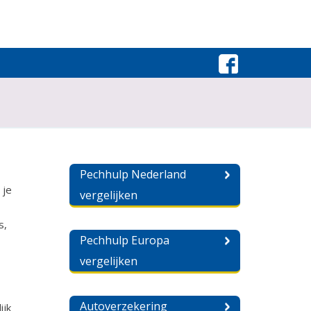
Pechhulp Nederland
 je
vergelijken
s,
Pechhulp Europa
vergelijken
Autoverzekering
ijk