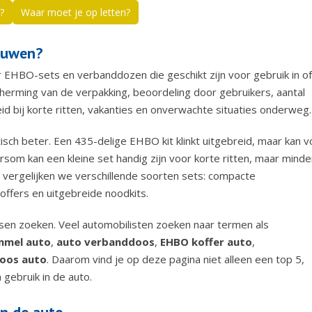
?
Waar moet je op letten?
rouwen?
 EHBO-sets en verbanddozen die geschikt zijn voor gebruik in of
cherming van de verpakking, beoordeling door gebruikers, aantal
id bij korte ritten, vakanties en onverwachte situaties onderweg.
ch beter. Een 435-delige EHBO kit klinkt uitgebreid, maar kan v
ersom kan een kleine set handig zijn voor korte ritten, maar minde
 vergelijken we verschillende soorten sets: compacte
fers en uitgebreide noodkits.
en zoeken. Veel automobilisten zoeken naar termen als
mmel auto
,
auto verbanddoos
,
EHBO koffer auto
,
oos auto
. Daarom vind je op deze pagina niet alleen een top 5,
 gebruik in de auto.