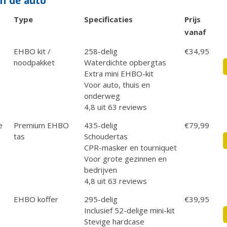
in de auto
Type
Specificaties
Prijs
vanaf
EHBO kit /
258-delig
€34,95
noodpakket
Waterdichte opbergtas
Extra mini EHBO-kit
Voor auto, thuis en
onderweg
4,8 uit 63 reviews
e
Premium EHBO
435-delig
€79,99
tas
Schoudertas
CPR-masker en tourniquet
Voor grote gezinnen en
bedrijven
4,8 uit 63 reviews
EHBO koffer
295-delig
€39,95
Inclusief 52-delige mini-kit
Stevige hardcase