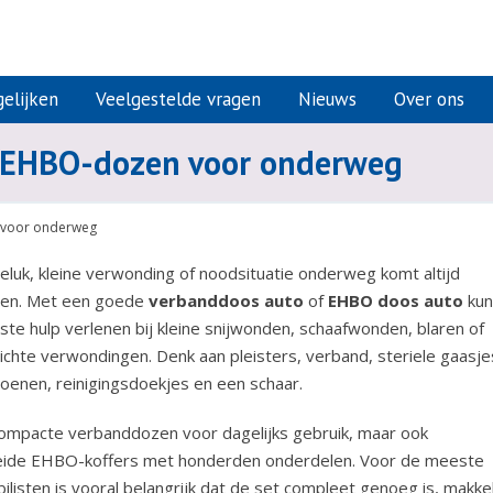
elijken
Veelgestelde vragen
Nieuws
Over ons
e EHBO-dozen voor onderweg
 voor onderweg
eluk, kleine verwonding of noodsituatie onderweg komt altijd
en. Met een goede
verbanddoos auto
of
EHBO doos auto
kun
ste hulp verlenen bij kleine snijwonden, schaafwonden, blaren of
ichte verwondingen. Denk aan pleisters, verband, steriele gaasje
oenen, reinigingsdoekjes en een schaar.
 compacte verbanddozen voor dagelijks gebruik, maar ook
eide EHBO-koffers met honderden onderdelen. Voor de meeste
listen is vooral belangrijk dat de set compleet genoeg is, makkel