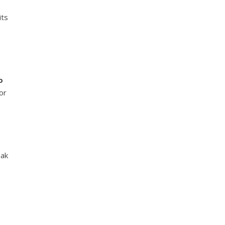
its
o
or
aak