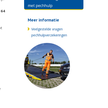
met pechhulp
164
Meer informatie
ot
Veelgestelde vragen
pechhulpverzekeringen
e