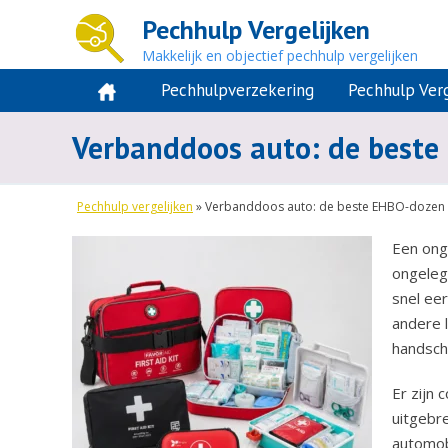
Pechhulp Vergelijken
Makkelijk en objectief pechhulp vergelijken
Pechhulpverzekering
Pechhulp Verg
Verbanddoos auto: de best
Pechhulp vergelijken
»
Verbanddoos auto: de beste EHBO-dozen
Een ong
ongeleg
snel eer
andere l
handsch
Er zijn
uitgebr
automobi