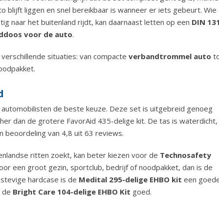
to blijft liggen en snel bereikbaar is wanneer er iets gebeurt. Wie
ig naar het buitenland rijdt, kan daarnaast letten op een
DIN 13
ddoos voor de auto
.
 verschillende situaties: van compacte
verbandtrommel auto
t
noodpakket.
d
automobilisten de beste keuze. Deze set is uitgebreid genoeg
scher dan de grotere FavorAid 435-delige kit. De tas is waterdicht,
n beoordeling van 4,8 uit 63 reviews.
nlandse ritten zoekt, kan beter kiezen voor de
Technosafety
oor een groot gezin, sportclub, bedrijf of noodpakket, dan is de
 stevige hardcase is de
Medital 295-delige EHBO kit
een goed
t de
Bright Care 104-delige EHBO Kit
goed.