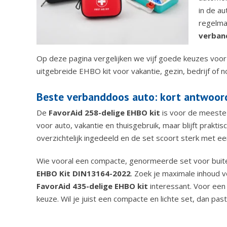
in de au
regelmat
verban
Op deze pagina vergelijken we vijf goede keuzes voor
uitgebreide EHBO kit voor vakantie, gezin, bedrijf of 
Beste verbanddoos auto: kort antwoor
De
FavorAid 258-delige EHBO kit
is voor de meeste 
voor auto, vakantie en thuisgebruik, maar blijft prakti
overzichtelijk ingedeeld en de set scoort sterk met ee
Wie vooral een compacte, genormeerde set voor buite
EHBO Kit DIN13164-2022
. Zoek je maximale inhoud v
FavorAid 435-delige EHBO kit
interessant. Voor een
keuze. Wil je juist een compacte en lichte set, dan pas