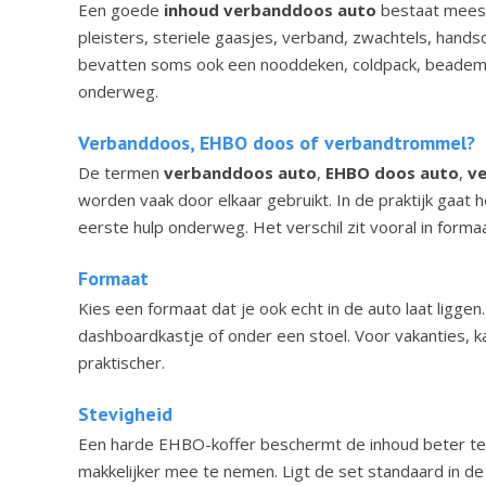
Een goede
inhoud verbanddoos auto
bestaat meesta
pleisters, steriele gaasjes, verband, zwachtels, hand
bevatten soms ook een nooddeken, coldpack, beademings
onderweg.
Verbanddoos, EHBO doos of verbandtrommel?
De termen
verbanddoos auto
,
EHBO doos auto
,
v
worden vaak door elkaar gebruikt. In de praktijk gaat
eerste hulp onderweg. Het verschil zit vooral in forma
Formaat
Kies een formaat dat je ook echt in de auto laat ligge
dashboardkastje of onder een stoel. Voor vakanties, ka
praktischer.
Stevigheid
Een harde EHBO-koffer beschermt de inhoud beter tege
makkelijker mee te nemen. Ligt de set standaard in de 