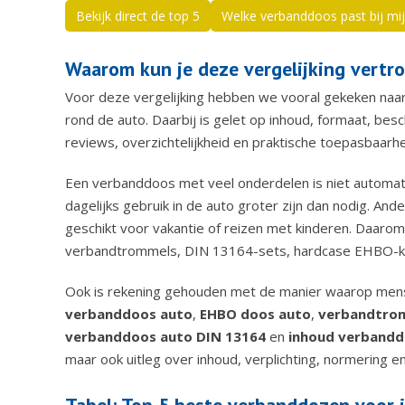
Bekijk direct de top 5
Welke verbanddoos past bij mij
Waarom kun je deze vergelijking vert
Voor deze vergelijking hebben we vooral gekeken naar
rond de auto. Daarbij is gelet op inhoud, formaat, bes
reviews, overzichtelijkheid en praktische toepasbaarhe
Een verbanddoos met veel onderdelen is niet automatis
dagelijks gebruik in de auto groter zijn dan nodig. And
geschikt voor vakantie of reizen met kinderen. Daarom
verbandtrommels, DIN 13164-sets, hardcase EHBO-kof
Ook is rekening gehouden met de manier waarop mens
verbanddoos auto
,
EHBO doos auto
,
verbandtro
verbanddoos auto DIN 13164
en
inhoud verbandd
maar ook uitleg over inhoud, verplichting, normering en