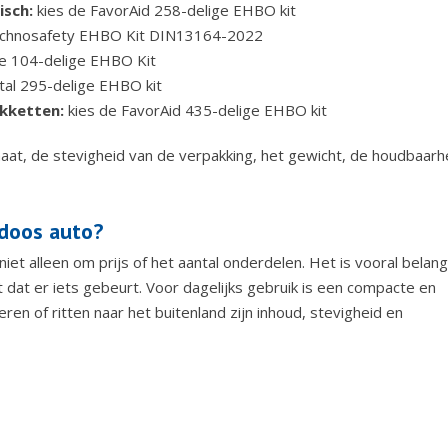
isch:
kies de FavorAid 258-delige EHBO kit
echnosafety EHBO Kit DIN13164-2022
re 104-delige EHBO Kit
tal 295-delige EHBO kit
akketten:
kies de FavorAid 435-delige EHBO kit
rmaat, de stevigheid van de verpakking, het gewicht, de houdbaarh
ddoos auto?
et alleen om prijs of het aantal onderdelen. Het is vooral belangr
t dat er iets gebeurt. Voor dagelijks gebruik is een compacte en
eren of ritten naar het buitenland zijn inhoud, stevigheid en