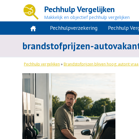
Pechhulp Vergelijken
Makkelijk en objectief pechhulp vergelijken
Pechhulpverzekering
Pechhulp Verg
brandstofprijzen-autovakan
Pechhulp vergelijken
»
Brandstofprijzen blijven hoog: autorit vra