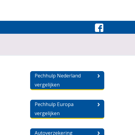
Pechhulp Nederland
vergelijken
Pechhulp Europa
vergelijken
Autoverzekering