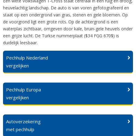
Een witte Volkswagen T-Cross staat centraal in een ruig en droog,
heuvelachtig landschap. De auto is van voren gefotografeerd en
staat op een ondergrond van gras, stenen en gele bloemen. Op
de voorgrond ligt een grote rots. Op de achtergrond is een
waterplas zichtbaar, omgeven door kale, bruin-gele heuvels onder
een grijze lucht. De Turkse nummerplaat ($34 FGG 670$) is
duidelijk leesbaar.
Pechhulp Nederland
vergelijken
Pechhulp Europa
vergelijken
Autoverzekering
met pechhulp