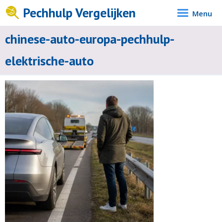
Pechhulp Vergelijken
Menu
chinese-auto-europa-pechhulp-
elektrische-auto