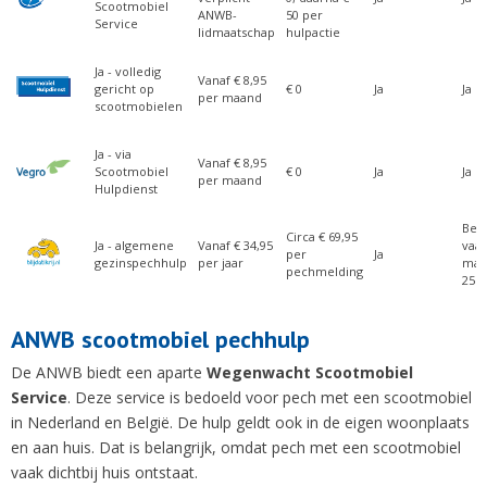
Scootmobiel
ANWB-
50 per
Service
lidmaatschap
hulpactie
Ja - volledig
Vanaf € 8,95
gericht op
€ 0
Ja
Ja
per maand
scootmobielen
Ja - via
Vanaf € 8,95
Scootmobiel
€ 0
Ja
Ja
per maand
Hulpdienst
Bepe
Circa € 69,95
Ja - algemene
Vanaf € 34,95
vaa
per
Ja
gezinspechhulp
per jaar
max
pechmelding
25 
ANWB scootmobiel pechhulp
De ANWB biedt een aparte
Wegenwacht Scootmobiel
Service
. Deze service is bedoeld voor pech met een scootmobiel
in Nederland en België. De hulp geldt ook in de eigen woonplaats
en aan huis. Dat is belangrijk, omdat pech met een scootmobiel
vaak dichtbij huis ontstaat.