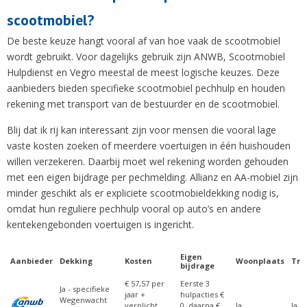
scootmobiel?
De beste keuze hangt vooral af van hoe vaak de scootmobiel
wordt gebruikt. Voor dagelijks gebruik zijn ANWB, Scootmobiel
Hulpdienst en Vegro meestal de meest logische keuzes. Deze
aanbieders bieden specifieke scootmobiel pechhulp en houden
rekening met transport van de bestuurder en de scootmobiel.
Blij dat ik rij kan interessant zijn voor mensen die vooral lage
vaste kosten zoeken of meerdere voertuigen in één huishouden
willen verzekeren. Daarbij moet wel rekening worden gehouden
met een eigen bijdrage per pechmelding. Allianz en AA-mobiel zijn
minder geschikt als er expliciete scootmobieldekking nodig is,
omdat hun reguliere pechhulp vooral op auto’s en andere
kentekengebonden voertuigen is ingericht.
Eigen
Aanbieder
Dekking
Kosten
Woonplaats
Tra
bijdrage
Aanbieder
Dekking
Kosten
Eigen
Woonplaats
Tra
€ 57,57 per
Eerste 3
bijdrage
Ja - specifieke
jaar +
hulpacties €
Wegenwacht
verplicht
0, daarna €
Ja
Ja