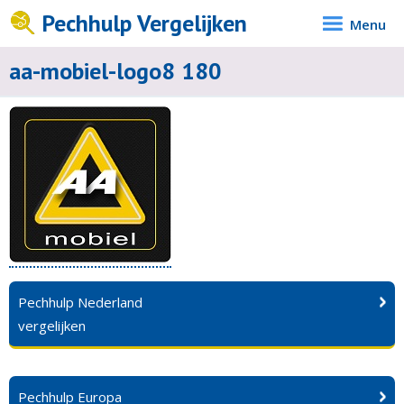
Pechhulp Vergelijken
Menu
aa-mobiel-logo8 180
Pechhulp Nederland
vergelijken
Pechhulp Europa