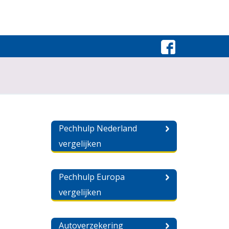
Pechhulp Nederland
vergelijken
Pechhulp Europa
vergelijken
Autoverzekering