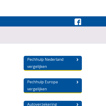
Pechhulp Nederland
vergelijken
Pechhulp Europa
vergelijken
Autoverzekering