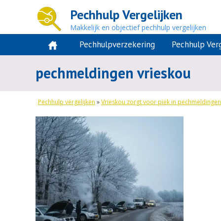
Pechhulp Vergelijken
Makkelijk en objectief pechhulp vergelijken
Pechhulpverzekering
Pechhulp Verg
pechmeldingen vrieskou
Pechhulp vergelijken
»
Vrieskou zorgt voor piek in pechmeldingen